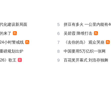
5
代化建设新局面
拼豆有多火 一公里内能有4
6
的来了
吴碧霞 降维打击
热
热
7
24小时警戒线
《去你的岛》 观众哭崩
热
热
8
重磅规划出炉
中国要用5万亿织一张网
9
26》歌王
百花奖开幕式 刘浩存独舞
新