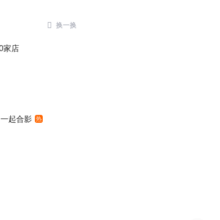

换一换
0家店
明一起合影
热