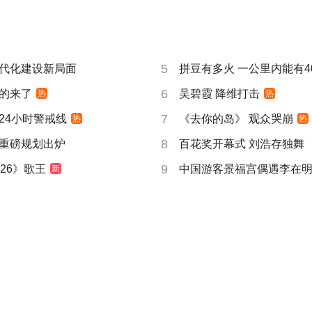
5
代化建设新局面
拼豆有多火 一公里内能有4
6
的来了
吴碧霞 降维打击
热
热
7
24小时警戒线
《去你的岛》 观众哭崩
热
热
8
重磅规划出炉
百花奖开幕式 刘浩存独舞
9
26》歌王
中国游客景福宫偶遇李在
新