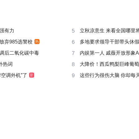
5
强有力
立秋凉意生 来看全国哪里
6
放弃985选警校
多地要求领导干部带头休
热
7
调后二氧化碳中毒
内娱第一人 戚薇开放形象A
8
成海外热词
大降价！西瓜鸭梨巨峰葡
9
牌空调外机”了
这些行为很伤大脑 你却每
新