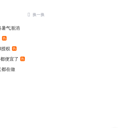

换一换
将暑气渐消
假
热
I授权
热
萄都便宜了
热
天都在做