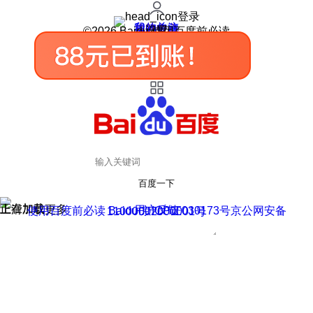
登录
我的关注
我的收藏
皮肤中心
用户反馈
设置
©2026 Baidu 使用百度前必读
百度一下
正在加载
上滑加载更多
用户反馈
使用百度前必读 Baidu 京ICP证030173号
京公网安备11000002000001号