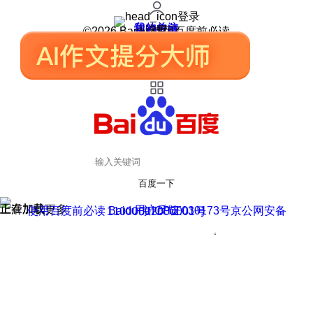
登录
我的关注
我的收藏
皮肤中心
用户反馈
设置
©2026 Baidu 使用百度前必读
百度一下
正在加载
上滑加载更多
用户反馈
使用百度前必读 Baidu 京ICP证030173号
京公网安备11000002000001号