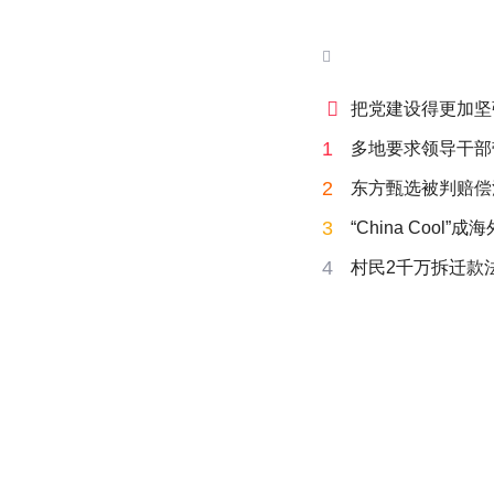


把党建设得更加坚
1
多地要求领导干部
2
东方甄选被判赔偿
3
“China Cool”
4
村民2千万拆迁款法