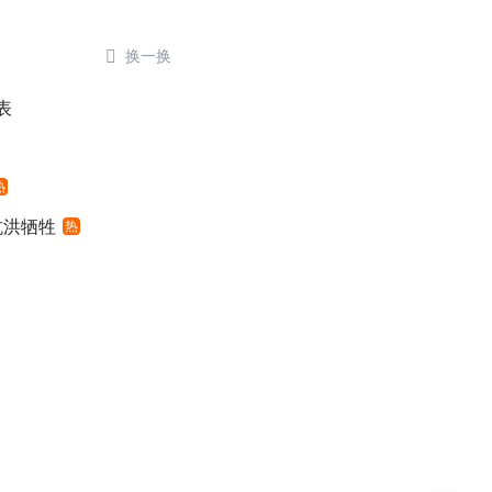

换一换
表
热
抗洪牺牲
热