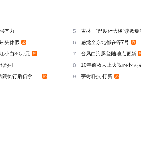
5
强有力
吉林一“温度计大楼”读数爆
6
带头休假
感觉全东北都在等7号
热
热
7
江小白30万元
台风白海豚登陆地点更新
热
8
成海外热词
10年前救人上央视的小伙
9
院执行后仍拿不到
宇树科技 打新
热
热