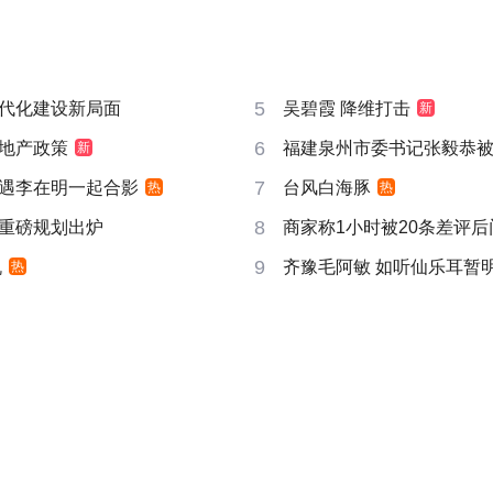
5
代化建设新局面
吴碧霞 降维打击
新
6
地产政策
福建泉州市委书记张毅恭
新
7
遇李在明一起合影
台风白海豚
热
热
8
重磅规划出炉
商家称1小时被20条差评
9
机
齐豫毛阿敏 如听仙乐耳暂
热