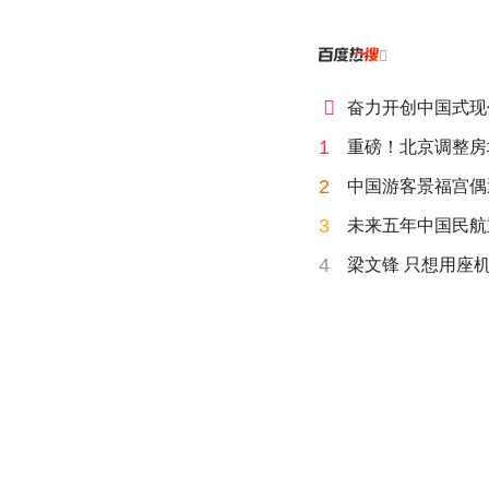


奋力开创中国式现
1
重磅！北京调整房
2
中国游客景福宫偶
3
未来五年中国民航
4
梁文锋 只想用座