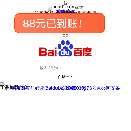
登录
我的关注
我的收藏
皮肤中心
用户反馈
设置
©2026 Baidu 使用百度前必读
百度一下
正在加载
上滑加载更多
用户反馈
使用百度前必读 Baidu 京ICP证030173号
京公网安备11000002000001号