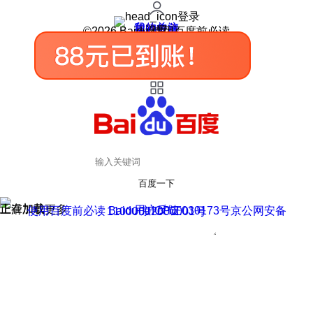
登录
我的关注
我的收藏
皮肤中心
用户反馈
设置
©2026 Baidu 使用百度前必读
百度一下
正在加载
上滑加载更多
用户反馈
使用百度前必读 Baidu 京ICP证030173号
京公网安备11000002000001号