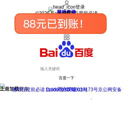
登录
我的关注
我的收藏
皮肤中心
用户反馈
设置
©2026 Baidu 使用百度前必读
百度一下
正在加载
上滑加载更多
用户反馈
使用百度前必读 Baidu 京ICP证030173号
京公网安备11000002000001号