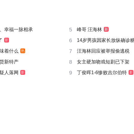
5
、幸福一脉相承
峰哥 汪海林
新
6
了
14岁男孩因家长放纵确诊
新
7
味着什么
汪海林回应被举报偷逃税
热
8
货新特产
女主硬加吻戏短剧已下架
9
疑人落网
丁俊晖1-6惨败吉尔伯特
新
新