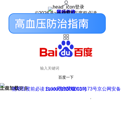
登录
我的关注
我的收藏
皮肤中心
用户反馈
设置
©2026 Baidu 使用百度前必读
百度一下
正在加载
上滑加载更多
用户反馈
使用百度前必读 Baidu 京ICP证030173号
京公网安备11000002000001号