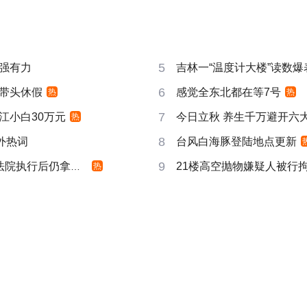
5
强有力
吉林一“温度计大楼”读数爆
6
带头休假
感觉全东北都在等7号
热
热
7
江小白30万元
今日立秋 养生千万避开六
热
8
成海外热词
台风白海豚登陆地点更新
9
院执行后仍拿不到
21楼高空抛物嫌疑人被行
热