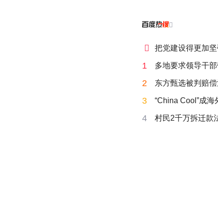


把党建设得更加坚
1
多地要求领导干部
2
东方甄选被判赔偿
3
“China Cool”
4
村民2千万拆迁款法