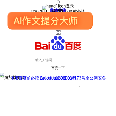
登录
我的关注
我的收藏
皮肤中心
用户反馈
设置
©2026 Baidu 使用百度前必读
百度一下
正在加载
上滑加载更多
用户反馈
使用百度前必读 Baidu 京ICP证030173号
京公网安备11000002000001号