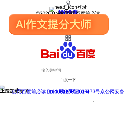
登录
我的关注
我的收藏
皮肤中心
用户反馈
设置
©2026 Baidu 使用百度前必读
百度一下
正在加载
上滑加载更多
用户反馈
使用百度前必读 Baidu 京ICP证030173号
京公网安备11000002000001号