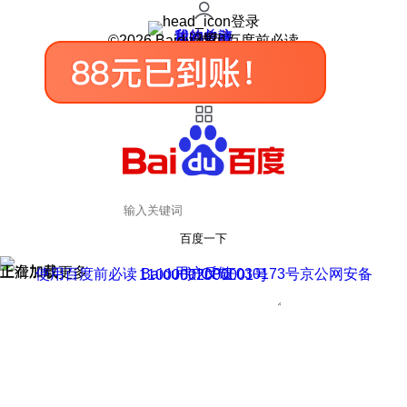
登录
我的关注
我的收藏
皮肤中心
用户反馈
设置
©2026 Baidu 使用百度前必读
百度一下
正在加载
上滑加载更多
用户反馈
使用百度前必读 Baidu 京ICP证030173号
京公网安备11000002000001号